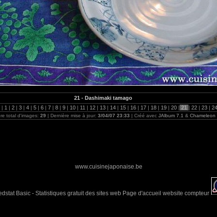
21 - Dashimaki tamago
 |
1
|
2
|
3
|
4
|
5
|
6
|
7
|
8
|
9
|
10
|
11
|
12
|
13
|
14
|
15
|
16
|
17
|
18
|
19
|
20
|
21
|
22
|
23
|
2
e total d'images:
29
| Dernière mise à jour:
3/04/07 23:33
| Créé avec
JAlbum 7.1
&
Chameleon
www.cuisinejaponaise.be