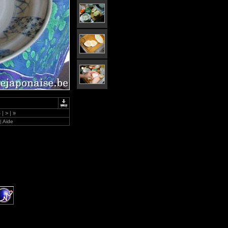
4
|
>
|
»
|
Aide