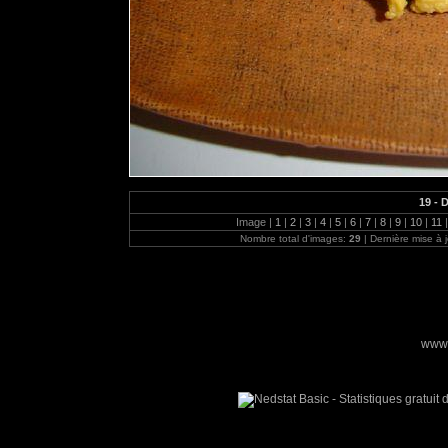
19 - 
Image |
1
|
2
|
3
|
4
|
5
|
6
|
7
|
8
|
9
|
10
|
11
|
Nombre total d'images:
29
| Dernière mise à 
www.