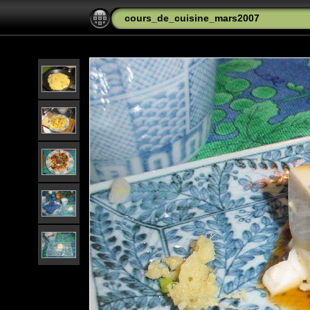
cours_de_cuisine_mars2007