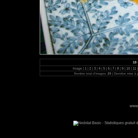
18 
Image |
1
|
2
|
3
|
4
|
5
|
6
|
7
|
8
|
9
|
10
|
11
|
Nombre total d'images:
29
| Dernière mise à 
www.