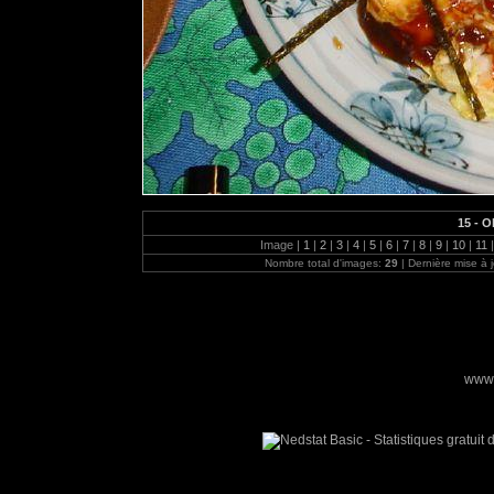
15 - 
Image |
1
|
2
|
3
|
4
|
5
|
6
|
7
|
8
|
9
|
10
|
11
|
Nombre total d'images:
29
| Dernière mise à 
www.