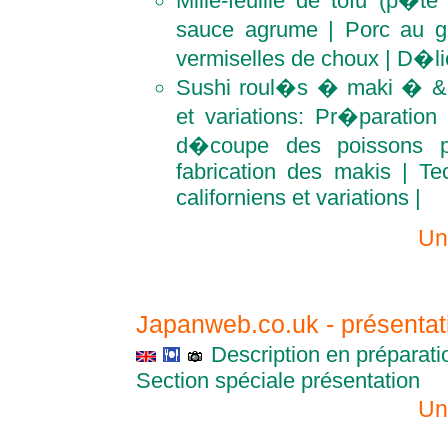
Mille-feuille de tofu (p�t
sauce agrume | Porc au 
vermiselles de choux | D�lic
Sushi roul�s � maki � & 
et variations: Pr�paration
d�coupe des poissons p
fabrication des makis | Te
californiens et variations |
Un
Japanweb.co.uk - présenta
Description en préparati
Section spéciale présentation
Un