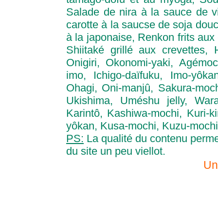
Salade de nira à la sauce de v
carotte à la saucse de soja dou
à la japonaise, Renkon frits aux
Shiitaké grillé aux crevettes,
Onigiri, Okonomi-yaki, Agémoc
imo, Ichigo-daïfuku, Imo-yôka
Ohagi, Oni-manjû, Sakura-mochi,
Ukishima, Uméshu jelly, Warabi
Karintô, Kashiwa-mochi, Kuri-ki
yôkan, Kusa-mochi, Kuzu-mochi
PS:
La qualité du contenu perme
du site un peu viellot.
Un