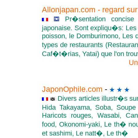
Allonjapan.com - regard su
Pr�sentation concise
japonaise. Sont expliqu�s: Les 
poisson, le Domburimono, Les de
types de restaurants (Restaura
Caf�t�rias, Yatai) que l'on tro
Un
JaponOphile.com
-
Divers articles illustr�s su
Hida Takayama, Soba, Soupe m
Haricots rouges, Wasabi, Can
food, Okonomi-yaki, Le th� nou
et sashimi, Le natt�, Le th�