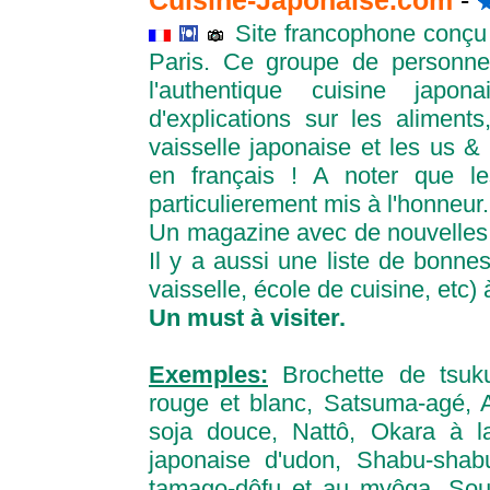
Cuisine-Japonaise.com
-
Site francophone conçu
Paris. Ce groupe de personne
l'authentique cuisine japon
d'explications sur les aliments
vaisselle japonaise et les us &
en français ! A noter que l
particulierement mis à l'honneur.
Un magazine avec de nouvelles 
Il y a aussi une liste de bonnes
vaisselle, école de cuisine, etc)
Un must à visiter.
Exemples:
Brochette de tsuk
rouge et blanc, Satsuma-agé, 
soja douce, Nattô, Okara à 
japonaise d'udon, Shabu-shab
tamago-dôfu et au myôga, Soup