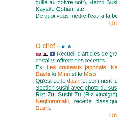
grillé au poivre noir), Hamo Su
Kayaku Gohan, etc
De quoi vous mettre l'eau à la bo
Un
G-chef
-
Recueil d'articles de gr
certains offrent des recettes.
Ex:
Les couteaux japonais
,
Ka
Dashi
le
Mirin
et le
Miso
Qu'est-ce le
dashi
et comment le
Section sushi avec photo du sus
Riz: Zu, Sushi Zu (Riz vinaigr
Negitoromaki
, recette classi
Sushi
.
Un