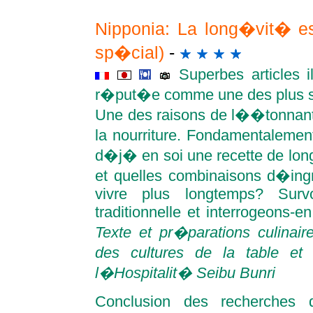
Nipponia: La long�vit� es
sp�cial)
-
Superbes articles i
r�put�e comme une des plus s
Une des raisons de l��tonnant
la nourriture. Fondamentalement,
d�j� en soi une recette de long
et quelles combinaisons d�ing
vivre plus longtemps? Survo
traditionnelle et interrogeons-e
Texte et pr�parations culinai
des cultures de la table et
l�Hospitalit� Seibu Bunri
Conclusion des recherches 