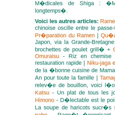
M�dicales de Shiga : �Ma
longtemps�.
Voici les autres articles:
Rame
chinoise oscille entre le passe
Pr�paration du Ramen
|
Qu�au
Japon, via la Grande-Bretagn
brochettes de poulet grill� +
Omuraisu
- Riz en chemise 
restauration rapide |
Niku-jaga e
de la �bonne cuisine de Mam
An pour toute la famille |
Tamag
relev�e de bouillon, voici l�
Katsu
- Un plat de tous les j
Himono
- D�lectable est le po
La soupe de haricots sucr�s s
nabe
- Rago�t �nergisant po