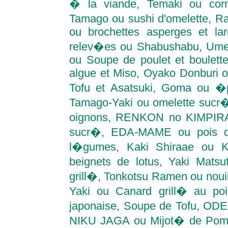
� la viande, Temaki ou corn
Tamago ou sushi d'omelette, R
ou brochettes asperges et la
relev�es ou Shabushabu, Umezo
ou Soupe de poulet et boulett
algue et Miso, Oyako Donburi ou
Tofu et Asatsuki, Goma ou 
Tamago-Yaki ou omelette sucr�
oignons, RENKON no KIMPIRA 
sucr�, EDA-MAME ou pois de
l�gumes, Kaki Shiraae ou K
beignets de lotus, Yaki Mat
grill�, Tonkotsu Ramen ou noui
Yaki ou Canard grill� au poi
japonaise, Soupe de Tofu, ODE
NIKU JAGA ou Mijot� de Pomm