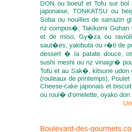
DON ou boeuf et Tofu sur bol
japonaise, TONKATSU ou beign
Soba ou nouilles de sarrazin 
riz compos�, Takikomi Gohan
et de miso, Gy�za ou ravioli
saut�es, yakibuta ou r�ti de po
dessert � la patate douce, o
sushi meshi ou riz vinaigr� pour
Tofu et au Sak�, kitsune udon 
(rouleaux de printemps), Poulet 
Cheese-cake japonais et biscu
ou roul� d'omelette, oyako don o
Un
Boulevard-des-gourmets.co