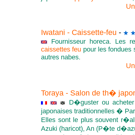
Un
Iwatani - Caissette-feu
-
Fournisseur horeca. Les res
caissettes feu
pour les fondues 
autres nabes.
Un
Toraya - Salon de th� japo
D�guster ou acheter
japonaises traditionnelles � Pari
Elles sont le plus souvent r�a
Azuki (haricot), An (P�te d�azu