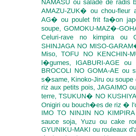
NAMASU ou salade de radis b
AMAZU-ZUK� ou chou-fleur a
AG� ou poulet frit fa�on j
soupe, GOMOKU-MAZ�-GOHAN 
Celuri-rave no kimpira ou 
SHINJAGA NO MISO-GARAM� o
Miso, TOFU NO KENCHIN-MUS
l�gumes, IGABURI-AGE ou c
BROCOLI NO GOMA-AE ou sala
s�same, Kinoko-Jiru ou soupe
riz aux petits pois, JAGAIMO 
terre, TSUKUN� NO KUSHIYAKI
Onigiri ou bouch�es de riz � l
IMO TO NINJIN NO KIMPIRA o
sauce soja, Yuzu ou cake 
GYUNIKU-MAKI ou rouleaux d'as