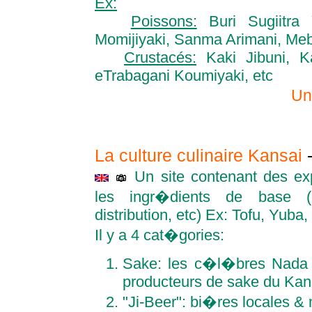
Ex:
Poissons:
Buri Sugiitra 
Momijiyaki, Sanma Arimani, Meb
Crustacés:
Kaki Jibuni, K
eTrabagani Koumiyaki, etc
Un
La culture culinaire Kansai
Un site contenant des ex
les ingr�dients de base (ori
distribution, etc) Ex: Tofu, Yub
Il y a 4 cat�gories:
Sake: les c�l�bres Nada &
producteurs de sake du Kan
"Ji-Beer": bi�res locales & 