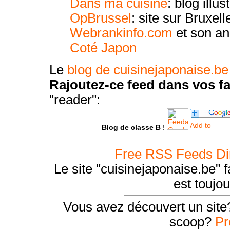
Dans ma cuisine
: blog illu
OpBrussel
: site sur Bruxell
Webrankinfo.com
et son an
Coté Japon
Le
blog de cuisinejaponaise.b
Rajoutez-ce feed dans vos fa
"reader":
Blog de classe B
!
Free RSS Feeds Di
Le site "cuisinejaponaise.be" 
est toujou
Vous avez découvert un site
scoop?
Pr