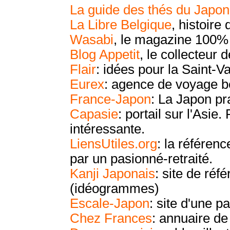
La guide des thés du Japon
La Libre Belgique
, histoire
Wasabi
, le magazine 100% 
Blog Appetit
, le collecteur 
Flair
: idées pour la Saint-Va
Eurex
: agence de voyage be
France-Japon
: La Japon pr
Capasie
: portail sur l'Asie
intéressante.
LiensUtiles.org
: la référenc
par un pasionné-retraité.
Kanji Japonais
: site de réf
(idéogrammes)
Escale-Japon
: site d'une 
Chez Frances
: annuaire de