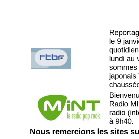
Reportag
le 9 janv
quotidie
lundi au
sommes a
japonais
chaussée
Bienvenu
Radio MIN
radio (in
à 9h40.
Nous remercions les sites su