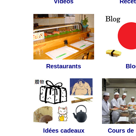
Vidéos
Recet
Restaurants
Blo
Idées cadeaux
Cours de 