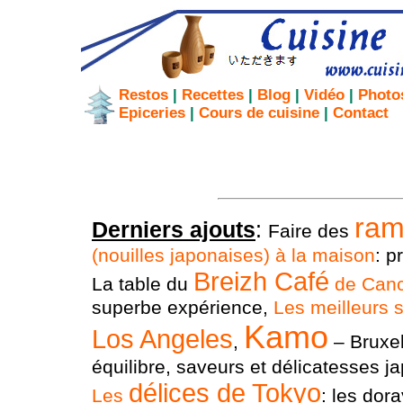
Restos
|
Recettes
|
Blog
|
Vidéo
|
Photo
Epiceries
|
Cours de cuisine
|
Contact
ra
Derniers ajouts
:
Faire des
(nouilles japonaises) à la maison
: p
Breizh Café
La table du
de Canc
superbe expérience,
Les meilleurs 
Kamo
Los Angeles
,
– Bruxel
équilibre, saveurs et délicatesses j
délices de Tokyo
Les
: les dora